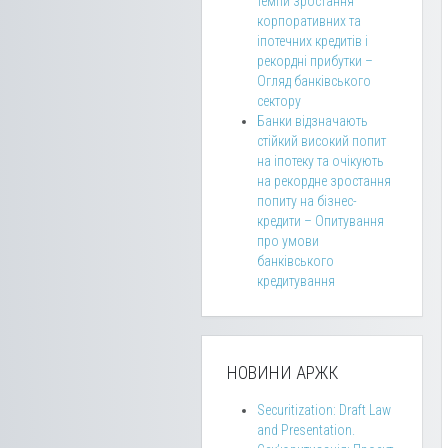
темпи зростання
корпоративних та
іпотечних кредитів і
рекордні прибутки –
Огляд банківського
сектору
Банки відзначають
стійкий високий попит
на іпотеку та очікують
на рекордне зростання
попиту на бізнес-
кредити – Опитування
про умови
банківського
кредитування
НОВИНИ АРЖК
Securitization: Draft Law
and Presentation.