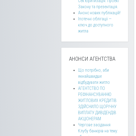
Сек’юритизація: Проект
Закону та презентація.
Анонс нових публікацій!
Іпотечні облігації —
ключ до доступного
житла
АНОНСИ АГЕНТСТВА
Що потрібно, аби
якнайшвидше
відбудувати житло
АГЕНТСТВО ПО
РЕФІНАНСУВАННЮ
ЖИТЛОВИХ КРЕДИТІВ
ЗДІЙСНИЛО ЩОРІЧНУ
ВИПЛАТУ ДИВІДЕНДІВ
АКЦІОНЕРАМ
Чергове засідання
Клубу банкірів на тему: