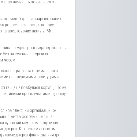
им стає наявність зовнішнього
на користь України заарештованих
акож розпочався процес пошуку
 та арештованих активів РФ і
з тривалі судові розгляди відновлення
 без залучення ресурсів із
им часом.
сової стратегії та оптимального
овими партнерськими інституціями.
ті та ще не позбулася корупції. Тому
нвестиціями провокуватиме недовіру і
ься комплексний організаційно-
ування житла особами не лише
ся сучасний механізм залучення
ьких джерел. Ключовим аспектом
д власне джерел фінансування до