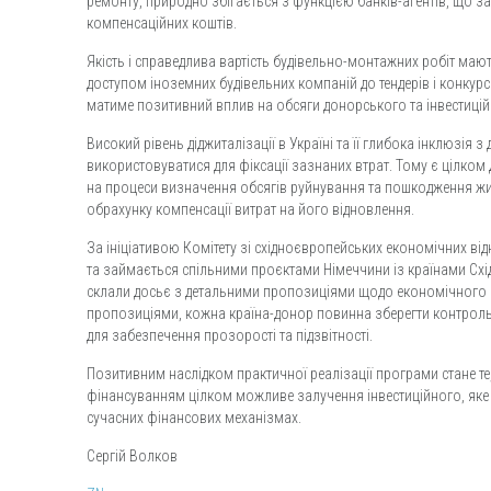
ремонту, природно збігається з функцією банків-агентів, що 
компенсаційних коштів.
Якість і справедлива вартість будівельно-монтажних робіт ма
доступом іноземних будівельних компаній до тендерів і конкурсі
матиме позитивний вплив на обсяги донорського та інвестиці
Високий рівень діджиталізації в Україні та її глибока інклюзія
використовуватися для фіксації зазнаних втрат. Тому є цілком
на процеси визначення обсягів руйнування та пошкодження жи
обрахунку компенсації витрат на його відновлення.
За ініціативою Комітету зі східноєвропейських економічних від
та займається спільними проєктами Німеччини із країнами Східн
склали досьє з детальними пропозиціями щодо економічного р
пропозиціями, кожна країна-донор повинна зберегти контрол
для забезпечення прозорості та підзвітності.
Позитивним наслідком практичної реалізації програми стане т
фінансуванням цілком можливе залучення інвестиційного, як
сучасних фінансових механізмах.
Сергій Волков