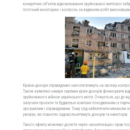
конкретних об’єктів відновлювання зруйнованої житлової заб
поточний моніторинг і контроль за веденням робіт виконавцям
Країни-донори справедливо наполягатимуть на своєму контрол
Також заявлено наміри окремих країн-донорів фінансувати від
зруйнованого війною українського міста. Очікується, що до в
залучати проєктні та будівельні компанії походженням із парт
зрозумілим і справедливим. Тому слід забезпечити механізм 
умовах, які повністю задовольнятимуть донорів та інвесторів.
Такого ефекту можливо досягти через «монетизацію» прав по