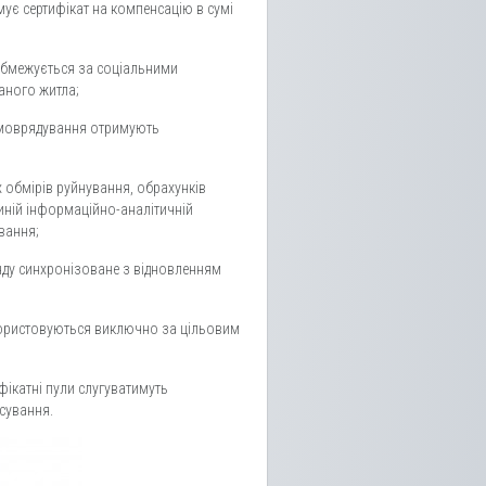
ує сертифікат на компенсацію в сумі
 обмежується за соціальними
аного житла;
самоврядування отримують
х обмірів руйнування, обрахунків
иній інформаційно-аналітичній
вання;
онду синхронізоване з відновленням
икористовуються виключно за цільовим
ифікатні пули слугуватимуть
сування.