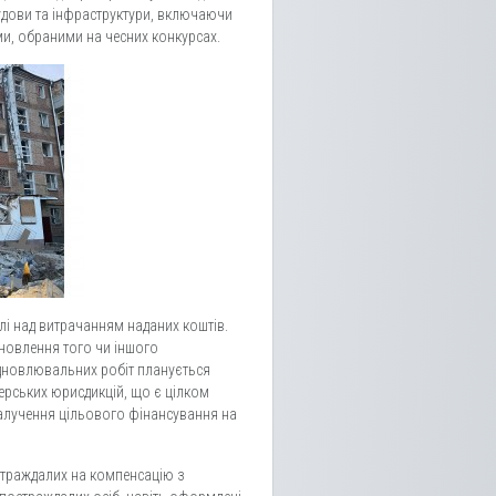
удови та інфраструктури, включаючи
и, обраними на чесних конкурсах.
і над витрачанням наданих коштів.
новлення того чи іншого
ідновлювальних робіт планується
нерських юрисдикцій, що є цілком
залучення цільового фінансування на
страждалих на компенсацію з