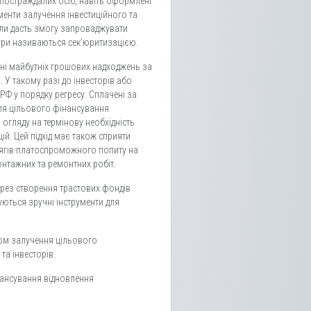
постраждалих осіб, навіть оформлені
менти залучення інвестиційного та
ули дасть змогу запроваджувати
тури називаються сек’юритизацією.
нні майбутніх грошових надходжень за
 У такому разі до інвесторів або
РФ у порядку регресу. Сплачені за
ля цільового фінансування
 огляду на термінову необхідність
й. Цей підхід має також сприяти
бсягів платоспроможного попиту на
онтажних та ремонтних робіт.
рез створення трастових фондів
ються зручні інструменти для
ом залучення цільового
та інвесторів.
нансування відновлення