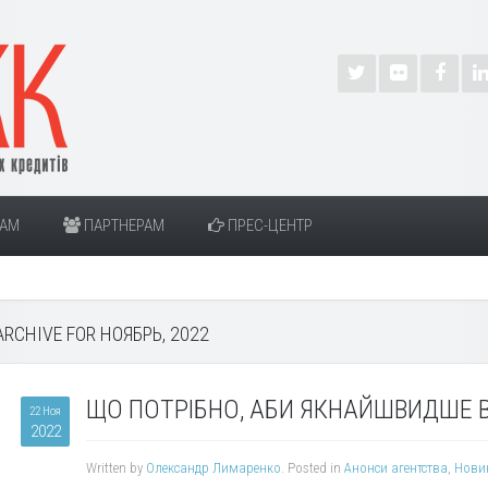
РАМ
ПАРТНЕРАМ
ПРЕС-ЦЕНТР
ARCHIVE FOR НОЯБРЬ, 2022
ЩО ПОТРІБНО, АБИ ЯКНАЙШВИДШЕ 
22 Ноя
2022
Written by
Олександр Лимаренко
. Posted in
Анонси агентства
,
Нови