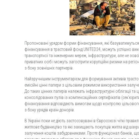
Пропоновані урядом форми фінансування, які базуватимуться
фінансування в трастовий фонд UNITED24, можуть успішно вик
транспортної та інженерних мереж, інфраструктури, але не зов
приватних осіб і можуть загострити корупційні ризики на регіо
з боку зовнішніх партнерів.
Найзручнішим інструментарієм для формування активів траст
емісійні цінні папери з цільовим режимом використання залуче
До таких цінних паперів належать інфраструктурні облігації та ц
консолідованих пулів із компенсаційних сертифікатів (сек’юрит
фінансування відповідають вимогам щодо контролю цільовог
з боку урядів країн-донорів.
В Україні поки не діють застосовувані в Євросоюзі чіткі прави
житлове будівництво та які захищають покупців житла від шах
залучення коштів забудовниками. Проте функціонал банків, що