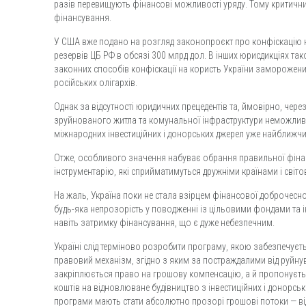
разів перевищують фінансові можливості уряду. Тому критичн
фінансування.
У США вже подано на розгляд законопроєкт про конфіскацію 
резервів ЦБ РФ в обсязі 300 млрд дол. В інших юрисдикціях т
законних способів конфіскації на користь України заморожених
російських олігархів.
Однак за відсутності юридичних прецедентів та, ймовірно, чере
зруйнованого житла та комунальної інфраструктури неможливе
міжнародних інвестиційних і донорських джерел уже найближч
Отже, особливого значення набуває обрання правильної фінан
інструментарію, які сприйматимуться дружніми країнами і світ
На жаль, Україна поки не стала взірцем фінансової доброчеснос
будь-яка непрозорість у поводженні із цільовими фондами та і
навіть затримку фінансування, що є дуже небезпечним.
Україні слід терміново розробити програму, якою забезпечуєт
правовий механізм, згідно з яким за постраждалими від руйн
закріплюється право на грошову компенсацію, а й пропонуєть
коштів на відновлюване будівництво з інвестиційних і донорс
програми мають стати абсолютно прозорі грошові потоки — ві