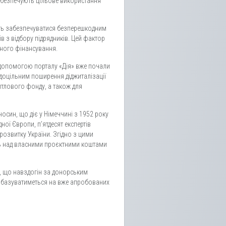
забезпечують цільове використання
ють забезпечуватися безперешкодним
в з відбору підрядників. Цей фактор
йного фінансування.
 з допомогою порталу «Дія» вже почали
 доцільним поширення діджиталізації
тлового фонду, а також для
носин, що діє у Німеччині з 1952 року
ої Європи, п’ятдесят експертів
озвитку України. Згідно з цими
ь над власними проєктними коштами
е, що навздогін за донорським
е базуватиметься на вже апробованих