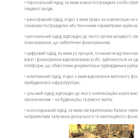
• персональний підхід, за яким кожна постраждала особа отрим
завданої шкоди;
• рівноправний підхід, згідно з яким право на компенсацію не
ознаками постраждалих або технічними параметрами зруйнов
• регіональний підхід, відповідно до якого органи місцевого 
повноваження, що забезпечені фінансуванням;
• цифровий підхід, за яким усі процеси, починаючи від технічни
втрат і фінансування відновлюваних робіт, здійснюються на єд
платформі, що зберігатиме документальні підтвердження руйну
• комплексний підхід, згідно з яким відновлення житлового ф
прибудинкової інфраструктури;
• цільовий підхід, відповідно до якого компенсаційні кошти в
призначенням — на будівництво та ремонт житла;
• консолідований підхід, за яким сек’юритизовані базисні серт
інструментами залучення донорського та інвестиційного фінан