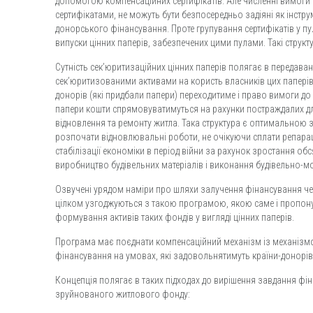
допомогою компенсаційних сертифікатів. Але численні вимоги 
сертифікатами, не можуть бути безпосередньо задіяні як інстру
донорського фінансування. Проте групування сертифікатів у п
випуски цінних паперів, забезпечених цими пулами. Такі струк
Сутність сек’юритизаційних цінних паперів полягає в передава
сек’юритизованими активами на користь власників цих паперів.
донорів (які придбали папери) переходитиме і право вимоги до 
папери кошти спрямовуватимуться на рахунки постраждалих д
відновлення та ремонту житла. Така структура є оптимальною з
розпочати відновлювальні роботи, не очікуючи сплати репараці
стабілізації економіки в період війни за рахунок зростання о
виробництво будівельних матеріалів і виконання будівельно-м
Озвучені урядом наміри про шляхи залучення фінансування че
цілком узгоджуються з такою програмою, якою саме і пропону
формування активів таких фондів у вигляді цінних паперів.
Програма має поєднати компенсаційний механізм із механізм
фінансування на умовах, які задовольнятимуть країни-донорів 
Концепція полягає в таких підходах до вирішення завдання фі
зруйнованого житлового фонду: