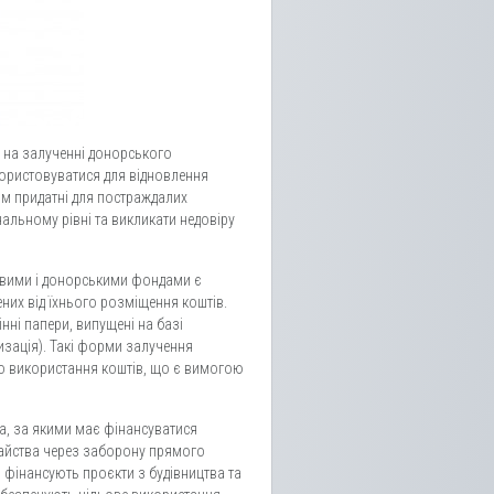
 на залученні донорського
ористовуватися для відновлення
сім придатні для постраждалих
нальному рівні та викликати недовіру
овими і донорськими фондами є
них від їхнього розміщення коштів.
інні папери, випущені на базі
изація). Такі форми залучення
о використання коштів, що є вимогою
ла, за якими має фінансуватися
райства через заборону прямого
 фінансують проєкти з будівництва та