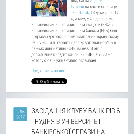
Ощадбанка
Андрей
Пышный
на своей странице
в
Facebook
, 13 декабря 2017
года между Ощадбанком,
Европейским инвестиционным фондом (ЕИФ) и
Европейским инвестиционным банком (ЕИБ) был
подписан договор о предоставлении украинскому
банку €50 млн гарантий для кредитования МСБ в
рамках инициативы EU4Business. И это в
дополнение к кредитной линии ЕИБ на €220 млн,
которую банк уже активно осваивает.
Продолжить чтение
ЗАСІДАННЯ КЛУБУ БАНКІРІВ 8
15 Дек
2017
ГРУДНЯ В УНІВЕРСИТЕТІ
БАНКІВСЬКОЇ СПРАВИ НА