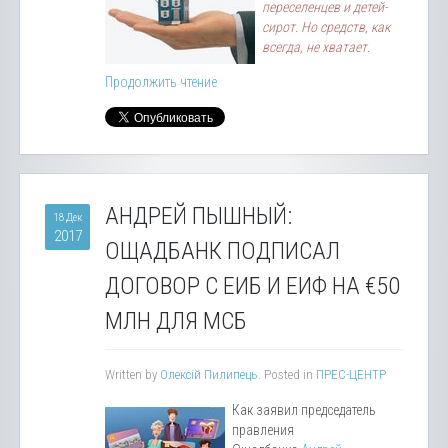
переселенцев и детей-
сирот. Но средств, как
всегда, не хватает.
Продолжить чтение
АНДРЕЙ ПЫШНЫЙ:
18 Дек
2017
ОЩАДБАНК ПОДПИСАЛ
ДОГОВОР С ЕИБ И ЕИФ НА €50
МЛН ДЛЯ МСБ
Written by
Олексій Пилипець
. Posted in
ПРЕС-ЦЕНТР
Как заявил председатель
правления