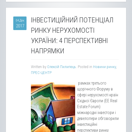
ІНВЕСТИЦІЙНИЙ ПОТЕНЦІАЛ
04 Дек
2017
РИНКУ НЕРУХОМОСТІ
УКРАЇНИ: 4 ПЕРСПЕКТИВНІ
НАПРЯМКИ
Written by
Олексій Пилипець
. Posted in
Новини ринку
,
ПРЕС-ЦЕНТР
рамках третього
щорічного Форуму в
сфері нерухомості країн
Східної Європи (EE Real
Estate Forum)
міжнародні інвестори і
девелопери обговорили
інвестиційні
перспективи ринку