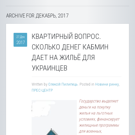
ARCHIVE FOR ДЕКАБРЬ, 2017
КВАРТИРНЫЙ ВОПРОС.
27 Дек
2017
СКОЛЬКО ДЕНЕГ КАБМИН
ДАЕТ НА ЖИЛЬЁ ДЛЯ
УКРАИНЦЕВ
Written by
Олексій Пилипець
. Posted in
Новини ринку
,
ПРЕС-ЦЕНТР
Государство выделяет
деньги на покупку
жилья на льготных
условиях, финансирует
жилищные программы
для военных,