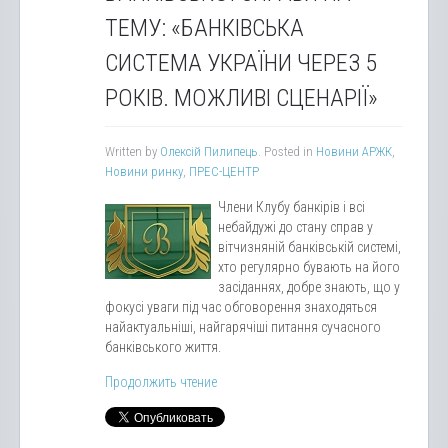
ТЕМУ: «БАНКІВСЬКА
СИСТЕМА УКРАЇНИ ЧЕРЕЗ 5
РОКІВ. МОЖЛИВІ СЦЕНАРІЇ»
Written by
Олексій Пилипець
. Posted in
Новини АРЖК
,
Новини ринку
,
ПРЕС-ЦЕНТР
Члени Клубу банкірів і всі
небайдужі до стану справ у
вітчизняній банківській системі,
хто регулярно бувають на його
засіданнях, добре знають, що у
фокусі уваги під час обговорення знаходяться
найактуальніші, найгарячіші питання сучасного
банківського життя.
Продолжить чтение