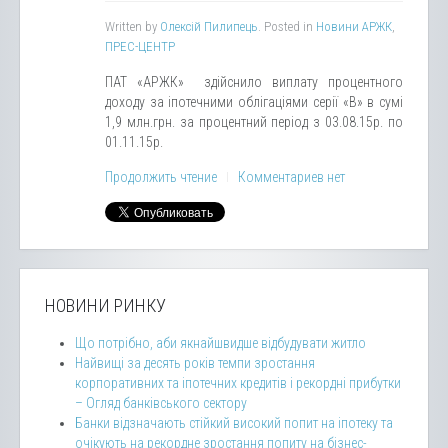
Written by
Олексій Пилипець
. Posted in
Новини АРЖК
,
ПРЕС-ЦЕНТР
ПАТ «АРЖК» здійснило виплату процентного
доходу за іпотечними облігаціями серії «В» в сумі
1,9 млн.грн. за процентний період з 03.08.15р. по
01.11.15р.
Продолжить чтение
Комментариев нет
НОВИНИ РИНКУ
Що потрібно, аби якнайшвидше відбудувати житло
Найвищі за десять років темпи зростання
корпоративних та іпотечних кредитів і рекордні прибутки
– Огляд банківського сектору
Банки відзначають стійкий високий попит на іпотеку та
очікують на рекордне зростання попиту на бізнес-