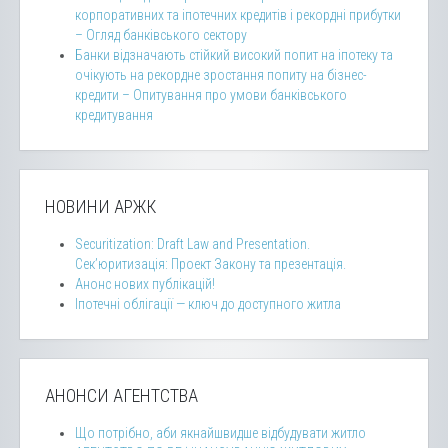
корпоративних та іпотечних кредитів і рекордні прибутки
– Огляд банківського сектору
Банки відзначають стійкий високий попит на іпотеку та
очікують на рекордне зростання попиту на бізнес-
кредити – Опитування про умови банківського
кредитування
НОВИНИ АРЖК
Securitization: Draft Law and Presentation.
Сек’юритизація: Проект Закону та презентація.
Анонс нових публікацій!
Іпотечні облігації — ключ до доступного житла
АНОНСИ АГЕНТСТВА
Що потрібно, аби якнайшвидше відбудувати житло