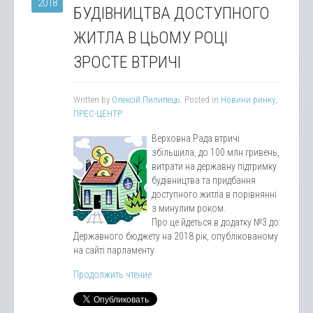
2018
БУДІВНИЦТВА ДОСТУПНОГО
ЖИТЛА В ЦЬОМУ РОЦІ
ЗРОСТЕ ВТРИЧІ
Written by
Олексій Пилипець
. Posted in
Новини ринку
,
ПРЕС-ЦЕНТР
Верховна Рада втричі
збільшила, до 100 млн гривень,
витрати на державну підтримку
будівництва та придбання
доступного житла в порівнянні
з минулим роком.
Про це йдеться в додатку №3 до
Державного бюджету на 2018 рік, опублікованому
на сайті парламенту.
Продолжить чтение