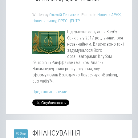
Written by
Олексій Пилипець
. Posted in
Новини АРЖК
,
Новини ринку
,
ПРЕС-ЦЕНТР
Підсумкове засідання Клубу
банкірів у 2017 році виявилося
незвичайним. Власне воно так і
задумувалося його
організаторами: Клубом
банкірів і «Райффайзен Банком Аваль».
Насамперед привертає увагу тема, яку
сформулював Володимир Лавренчук: «Banking,
quo vadis?».
Продолжить чтение
ФІНАНСУВАННЯ
09 Янв