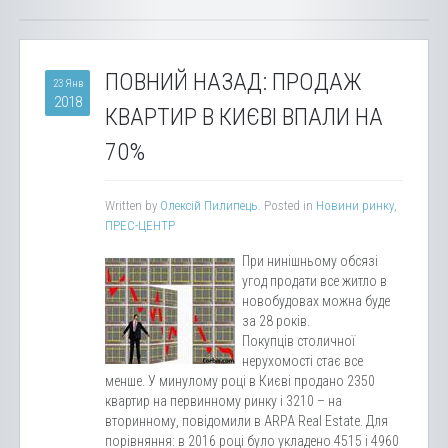
ПОВНИЙ НАЗАД: ПРОДАЖ
23 Янв
2018
КВАРТИР В КИЄВІ ВПАЛИ НА
70%
Written by
Олексій Пилипець
. Posted in
Новини ринку
,
ПРЕС-ЦЕНТР
При нинішньому обсязі
угод продати все житло в
новобудовах можна буде
за 28 років.
Покупців столичної
нерухомості стає все
менше. У минулому році в Києві продано 2350
квартир на первинному ринку і 3210 – на
вторинному, повідомили в ARPA Real Estate. Для
порівняння: в 2016 році було укладено 4515 і 4960