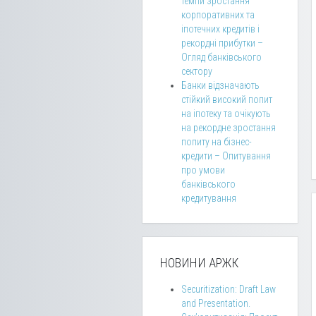
темпи зростання
корпоративних та
іпотечних кредитів і
рекордні прибутки –
Огляд банківського
сектору
Банки відзначають
стійкий високий попит
на іпотеку та очікують
на рекордне зростання
попиту на бізнес-
кредити – Опитування
про умови
банківського
кредитування
НОВИНИ АРЖК
Securitization: Draft Law
and Presentation.