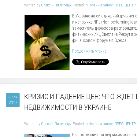
Written by
Олексій Пилипець
. Posted in
Новини ринку
,
ПРЕС-ЦЕНТР
В Украине на сегодняшний день нет
и нет рынка
NPL
(Non-performing loa
заместитель директора-распорядит
физических лиц Светлана Рекрут в 
финансовом форуме в Одессе.
Продолжить чтение
КРИЗИС И ПАДЕНИЕ ЦЕН: ЧТО ЖДЕТ
21 Сен
2017
НЕДВИЖИМОСТИ В УКРАИНЕ
Written by
Олексій Пилипець
. Posted in
Новини ринку
,
ПРЕС-ЦЕНТР
Рынок первичной недвижимости сег