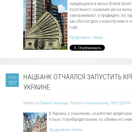
нуждающиеся в жилье боятся тратит
постоянного снижения цен на жилые
замораживают, а предвидеть это зар
как обстоят дела с новостроями и 
года.
Продолжить чтение
НАЦБАНК ОТЧАЯЛСЯ ЗАПУСТИТЬ КР
19 Сен
2017
УКРАИНЕ
Written by
Олексій Пилипець
. Posted in
Новини ринку
,
ПРЕС-ЦЕНТР
В Украине, к сожалению, не работает кредитован
только потребкредитование, но объемы его нев
Продолжить чтение