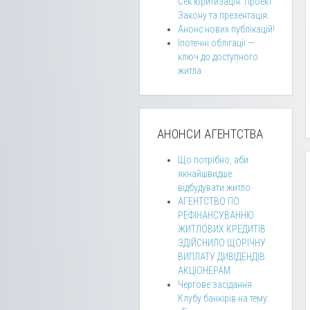
Сек’юритизація: Проект
Закону та презентація.
Анонс нових публікацій!
Іпотечні облігації —
ключ до доступного
житла
АНОНСИ АГЕНТСТВА
Що потрібно, аби
якнайшвидше
відбудувати житло
АГЕНТСТВО ПО
РЕФІНАНСУВАННЮ
ЖИТЛОВИХ КРЕДИТІВ
ЗДІЙСНИЛО ЩОРІЧНУ
ВИПЛАТУ ДИВІДЕНДІВ
АКЦІОНЕРАМ
Чергове засідання
Клубу банкірів на тему: