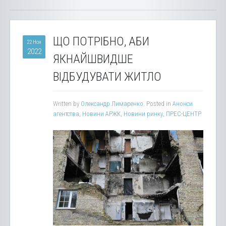
ЩО ПОТРІБНО, АБИ
22 Ноя
2022
ЯКНАЙШВИДШЕ
ВІДБУДУВАТИ ЖИТЛО
Written by
Олександр Лимаренко
. Posted in
Анонси
агентства
,
Новини АРЖК
,
Новини ринку
,
ПРЕС-ЦЕНТР