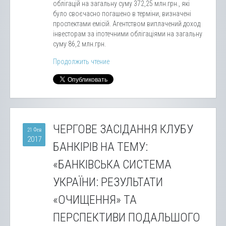
облігацій на загальну суму 372,25 млн.грн., які
було своєчасно погашено в терміни, визначені
проспектами емісій. Агентством виплачений доход
інвесторам за іпотечними облігаціями на загальну
суму 86,2 млн.грн.
Продолжить чтение
ЧЕРГОВЕ ЗАСІДАННЯ КЛУБУ
21 Фев
2017
БАНКІРІВ НА ТЕМУ:
«БАНКІВСЬКА СИСТЕМА
УКРАЇНИ: РЕЗУЛЬТАТИ
«ОЧИЩЕННЯ» ТА
ПЕРСПЕКТИВИ ПОДАЛЬШОГО