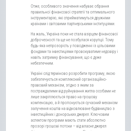
Отже, особливого значення набуває обрання
правильної фінансової стратегії та оптимального
інструментарію, які сприйматимуться дружніми
країнами і світовими партнерськими інституціями.
На жаль, Україна поки не стала взірцем фінансової
доброчесності та ще не позбулася корупції. Тому
будь-яка непрозорість у поводженні із цільовими
фондами та інвестиціями провокуватиме недовіру і
навіть затримку фінансування, що є дуже
небезпечним.
Україні слід терміново розробити програму, якою
забезпечується комплексний організаційно-
правовий механізм, згідно з яким за
постраждалими від руйнування житла особами не
лише закріплюється право на грошову
компенсацію, а й пропонується сучасний механізм
залучення коштів на відновлюване будівництво з
інвестиційних і донорських джерел. Ключовим
аспектом програми мають стати абсолютно
прозорі грошові потоки — від власне джерел