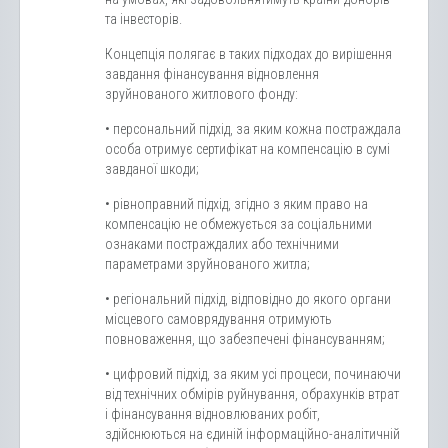
та інвесторів.
Концепція полягає в таких підходах до вирішення
завдання фінансування відновлення
зруйнованого житлового фонду:
• персональний підхід, за яким кожна постраждала
особа отримує сертифікат на компенсацію в сумі
завданої шкоди;
• рівноправний підхід, згідно з яким право на
компенсацію не обмежується за соціальними
ознаками постраждалих або технічними
параметрами зруйнованого житла;
• регіональний підхід, відповідно до якого органи
місцевого самоврядування отримують
повноваження, що забезпечені фінансуванням;
• цифровий підхід, за яким усі процеси, починаючи
від технічних обмірів руйнування, обрахунків втрат
і фінансування відновлюваних робіт,
здійснюються на єдиній інформаційно-аналітичній