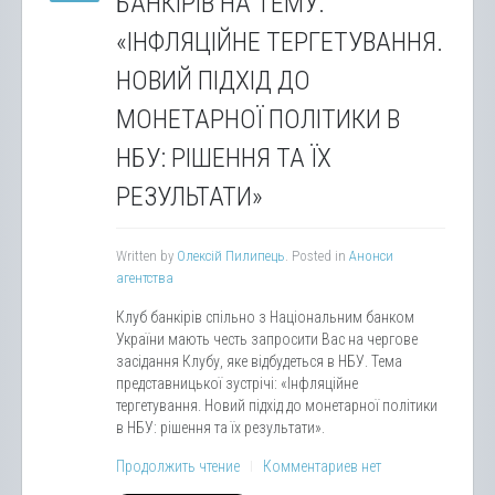
БАНКІРІВ НА ТЕМУ:
«ІНФЛЯЦІЙНЕ ТЕРГЕТУВАННЯ.
НОВИЙ ПІДХІД ДО
МОНЕТАРНОЇ ПОЛІТИКИ В
НБУ: РІШЕННЯ ТА ЇХ
РЕЗУЛЬТАТИ»
Written by
Олексій Пилипець
. Posted in
Анонси
агентства
Клуб банкірів спільно з Національним банком
України мають честь запросити Вас на чергове
засідання Клубу, яке відбудеться в НБУ. Тема
представницької зустрічі: «Інфляційне
тергетування. Новий підхід до монетарної політики
в НБУ: рішення та їх результати».
Продолжить чтение
Комментариев нет