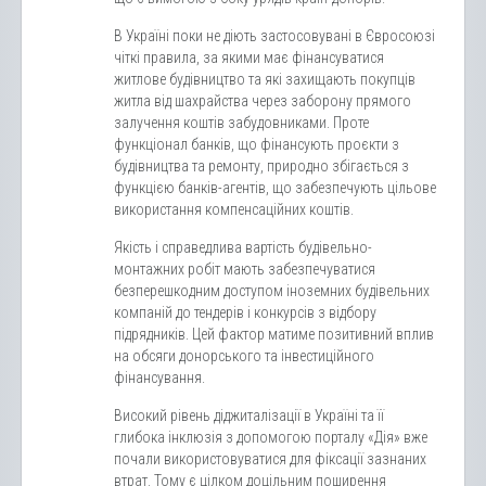
В Україні поки не діють застосовувані в Євросоюзі
чіткі правила, за якими має фінансуватися
житлове будівництво та які захищають покупців
житла від шахрайства через заборону прямого
залучення коштів забудовниками. Проте
функціонал банків, що фінансують проєкти з
будівництва та ремонту, природно збігається з
функцією банків-агентів, що забезпечують цільове
використання компенсаційних коштів.
Якість і справедлива вартість будівельно-
монтажних робіт мають забезпечуватися
безперешкодним доступом іноземних будівельних
компаній до тендерів і конкурсів з відбору
підрядників. Цей фактор матиме позитивний вплив
на обсяги донорського та інвестиційного
фінансування.
Високий рівень діджиталізації в Україні та її
глибока інклюзія з допомогою порталу «Дія» вже
почали використовуватися для фіксації зазнаних
втрат. Тому є цілком доцільним поширення