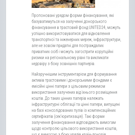
Пропоновані урядом форми фінансування, які
базуватимуться на залученні донорського
фінансування в трастовий фонд UNITED24, можуть
успішно використовуватися для відновлення
транспортної та інженерних мереж, інфраструктури,
але не зовсім придатні для постраждалих
приватних осіб і можуть загострити корупційні
ризики на регіональному рівні та викликати
недовіру з боку зовнішніх партнерів.
Найзручнішим інструментарієм для формування
активів трастовими і донорськими фондами є
емісійні цінні папери з цільовим режимом
використання залучених від їхнього розміщення
коштів. До таких цінних паперів належать
інфраструктурні облігації та цінні папери, випущені
на базі консолідованих пулів із компенсаційних
сертифікатів (сек’юритизація). Такі форми
залучення фінансування відповідають вимогам
щодо контролю цільового використання коштів,
що є вимогою з боку урядів країн-донорів.