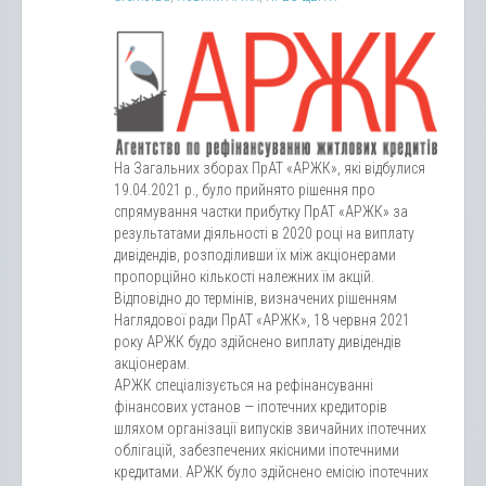
На Загальних зборах ПрАТ «АРЖК», які відбулися
19.04.2021 р., було прийнято рішення про
спрямування частки прибутку ПрАТ «АРЖК» за
результатами діяльності в 2020 році на виплату
дивідендів, розподіливши їх між акціонерами
пропорційно кількості належних їм акцій.
Відповідно до термінів, визначених рішенням
Наглядової ради ПрАТ «АРЖК», 18 червня 2021
року АРЖК будо здійснено виплату дивідендів
акціонерам.
АРЖК спеціалізується на рефінансуванні
фінансових установ — іпотечних кредиторів
шляхом організації випусків звичайних іпотечних
облігацій, забезпечених якісними іпотечними
кредитами. АРЖК було здійснено емісію іпотечних