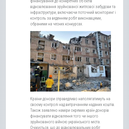
фінансування до конкретних об’єктів
відновлювання зруйнованої житлової забудови та
інфраструктури, включаючи поточний моніторинг і
контроль за веденням робіт виконавцями,
обраними на чесних конкурсах.
Країни-донори справедливо наполягатимуть на
своєму контролі над витрачанням наданих коштів.
Також заявлено наміри окремих країн-донорів
фінансувати відновлення того чи іншого
зруйнованого війною українського міста.
Очікується, що до відновлювальних робіт