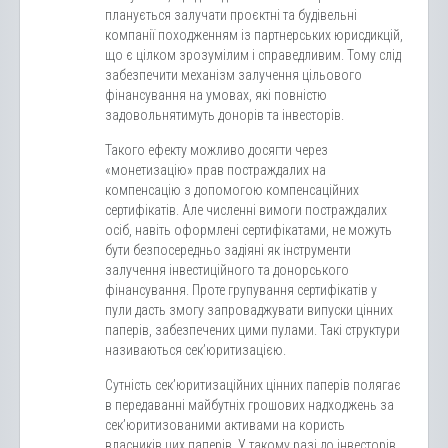
планується залучати проєктні та будівельні
компанії походженням із партнерських юрисдикцій,
що є цілком зрозумілим і справедливим. Тому слід
забезпечити механізм залучення цільового
фінансування на умовах, які повністю
задовольнятимуть донорів та інвесторів.
Такого ефекту можливо досягти через
«монетизацію» прав постраждалих на
компенсацію з допомогою компенсаційних
сертифікатів. Але численні вимоги постраждалих
осіб, навіть оформлені сертифікатами, не можуть
бути безпосередньо задіяні як інструменти
залучення інвестиційного та донорського
фінансування. Проте групування сертифікатів у
пули дасть змогу запроваджувати випуски цінних
паперів, забезпечених цими пулами. Такі структури
називаються сек’юритизацією.
Сутність сек’юритизаційних цінних паперів полягає
в передаванні майбутніх грошових надходжень за
сек’юритизованими активами на користь
власників цих паперів. У такому разі до інвесторів