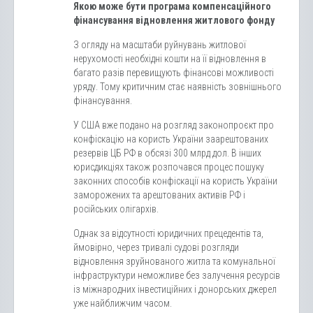
Якою може бути програма компенсаційного
фінансування відновлення житлового фонду
З огляду на масштаби руйнувань житлової
нерухомості необхідні кошти на її відновлення в
багато разів перевищують фінансові можливості
уряду. Тому критичним стає наявність зовнішнього
фінансування.
У США вже подано на розгляд законопроєкт про
конфіскацію на користь України заарештованих
резервів ЦБ РФ в обсязі 300 млрд дол. В інших
юрисдикціях також розпочався процес пошуку
законних способів конфіскації на користь України
заморожених та арештованих активів РФ і
російських олігархів.
Однак за відсутності юридичних прецедентів та,
ймовірно, через тривалі судові розгляди
відновлення зруйнованого житла та комунальної
інфраструктури неможливе без залучення ресурсів
із міжнародних інвестиційних і донорських джерел
уже найближчим часом.