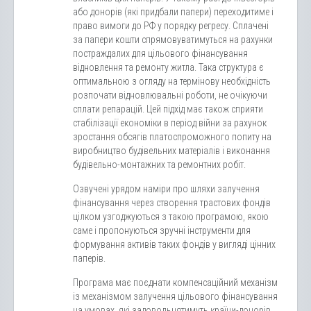
або донорів (які придбали папери) переходитиме і
право вимоги до РФ у порядку регресу. Сплачені
за папери кошти спрямовуватимуться на рахунки
постраждалих для цільового фінансування
відновлення та ремонту житла. Така структура є
оптимальною з огляду на термінову необхідність
розпочати відновлювальні роботи, не очікуючи
сплати репарацій. Цей підхід має також сприяти
стабілізації економіки в період війни за рахунок
зростання обсягів платоспроможного попиту на
виробництво будівельних матеріалів і виконання
будівельно-монтажних та ремонтних робіт.
Озвучені урядом наміри про шляхи залучення
фінансування через створення трастових фондів
цілком узгоджуються з такою програмою, якою
саме і пропонуються зручні інструменти для
формування активів таких фондів у вигляді цінних
паперів.
Програма має поєднати компенсаційний механізм
із механізмом залучення цільового фінансування
на умовах, які задовольнятимуть країни-донорів