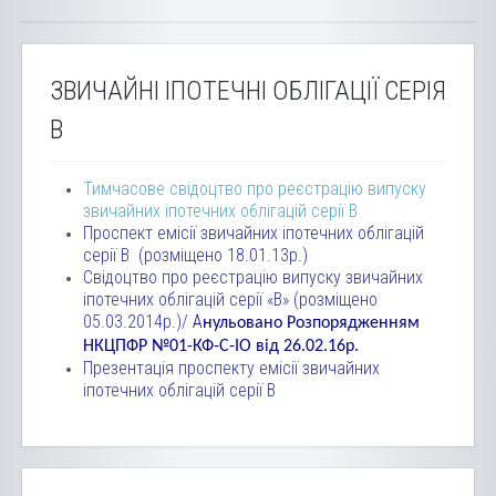
ЗВИЧАЙНІ ІПОТЕЧНІ ОБЛІГАЦІЇ СЕРІЯ
В
Тимчасове свідоцтво про реєстрацію випуску
звичайних іпотечних облігацій серії В
Проспект емісії звичайних іпотечних облігацій
серії B (розміщено 18.01.13р.)
Свідоцтво про реєстрацію випуску звичайних
іпотечних облігацій серії «B»
(розміщено
05.03.2014р.)/
А
нульовано Розпорядженням
НКЦПФР №01-КФ-С-ІО від 26.02.16р.
Презентація проспекту емісії звичайних
іпотечних облігацій серії B