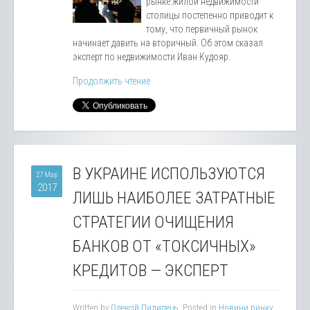
рынке жилой недвижимости
столицы постепенно приводит к
тому, что первичный рынок
начинает давить на вторичный. Об этом сказал
эксперт по недвижимости Иван Кудояр.
Продолжить чтение
В УКРАИНЕ ИСПОЛЬЗУЮТСЯ
27 Мар
2017
ЛИШЬ НАИБОЛЕЕ ЗАТРАТНЫЕ
СТРАТЕГИИ ОЧИЩЕНИЯ
БАНКОВ ОТ «ТОКСИЧНЫХ»
КРЕДИТОВ — ЭКСПЕРТ
Written by
Олексій Пилипець
. Posted in
Новини ринку
,