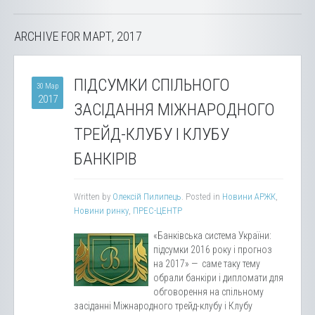
ARCHIVE FOR МАРТ, 2017
ПІДСУМКИ СПІЛЬНОГО
30 Мар
2017
ЗАСІДАННЯ МІЖНАРОДНОГО
ТРЕЙД-КЛУБУ І КЛУБУ
БАНКІРІВ
Written by
Олексій Пилипець
. Posted in
Новини АРЖК
,
Новини ринку
,
ПРЕС-ЦЕНТР
«Банківська система України:
підсумки 2016 року і прогноз
на 2017» — саме таку тему
обрали банкіри і дипломати для
обговорення на спільному
засіданні Міжнародного трейд-клубу і Клубу