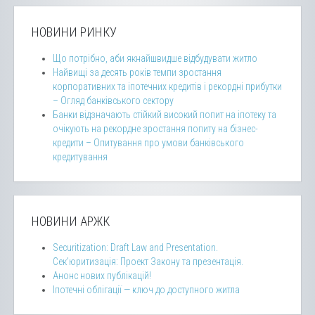
НОВИНИ РИНКУ
Що потрібно, аби якнайшвидше відбудувати житло
Найвищі за десять років темпи зростання
корпоративних та іпотечних кредитів і рекордні прибутки
– Огляд банківського сектору
Банки відзначають стійкий високий попит на іпотеку та
очікують на рекордне зростання попиту на бізнес-
кредити – Опитування про умови банківського
кредитування
НОВИНИ АРЖК
Securitization: Draft Law and Presentation.
Сек’юритизація: Проект Закону та презентація.
Анонс нових публікацій!
Іпотечні облігації — ключ до доступного житла