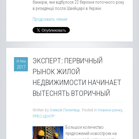
банкірів, яке відбулося 22 березня поточного року
в резиденції посла Швейцарії в Україні.
Продолжить чтение
ЭКСПЕРТ: ПЕРВИЧНЫЙ
29 Мар
2017
РЫНОК ЖИЛОЙ
НЕДВИЖИМОСТИ НАЧИНАЕТ
ВЫТЕСНЯТЬ ВТОРИЧНЫЙ
Written by
Олексій Пилипець
. Posted in
Новини ринку
,
ПРЕС-ЦЕНТР
Большое количество
предложений новостроек на