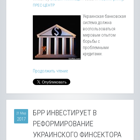
ПРЕС-ЦЕНТР
Украинская банковская
система должна
воспользоваться
мировым опытом
борьбы с
проблемными
кредитами.
Продолжить чтение
БРР ИНВЕСТИРУЕТ В
21 Мар
2017
РЕФОРМИРОВАНИЕ
УКРАИНСКОГО ФИНСЕКТОРА