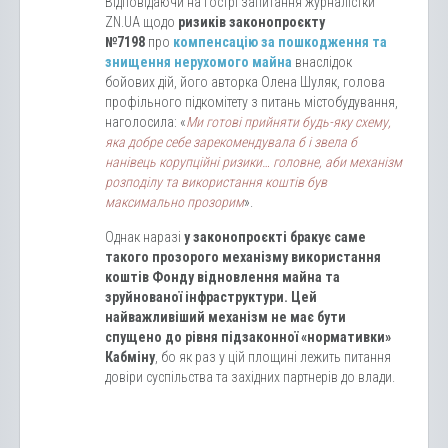
Відповідаючи на гострі запитання журналістки
ZN.UA щодо
ризиків законопроєкту
№7198
про
компенсацію за пошкодження та
знищення нерухомого майна
внаслідок
бойових дій, його авторка Олена Шуляк, голова
профільного підкомітету з питань містобудування,
наголосила: «
Ми готові прийняти будь-яку схему,
яка добре себе зарекомендувала б і звела б
нанівець корупційні ризики… головне, аби механізм
розподілу та використання коштів був
максимально прозорим
».
Однак наразі
у законопроєкті бракує саме
такого прозорого механізму використання
коштів Фонду відновлення майна та
зруйнованої інфраструктури. Цей
найважливіший механізм не має бути
спущено до рівня підзаконної «нормативки»
Кабміну
, бо як раз у цій площині лежить питання
довіри суспільства та західних партнерів до влади.