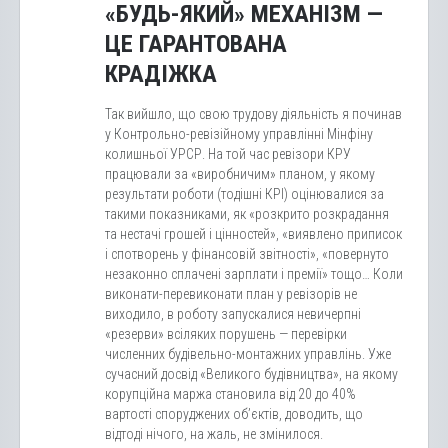
«БУДЬ-ЯКИЙ» МЕХАНІЗМ —
ЦЕ ГАРАНТОВАНА
КРАДІЖКА
Так вийшло, що свою трудову діяльність я починав
у Контрольно-ревізійному управлінні Мінфіну
колишньої УРСР. На той час ревізори КРУ
працювали за «виробничим» планом, у якому
результати роботи (тодішні КРІ) оцінювалися за
такими показниками, як «розкрито розкрадання
та нестачі грошей і цінностей», «виявлено приписок
і спотворень у фінансовій звітності», «повернуто
незаконно сплачені зарплати і премії» тощо… Коли
виконати-перевиконати план у ревізорів не
виходило, в роботу запускалися невичерпні
«резерви» всіляких порушень — перевірки
численних будівельно-монтажних управлінь. Уже
сучасний досвід «Великого будівництва», на якому
корупційна маржа становила від 20 до 40%
вартості споруджених об’єктів, доводить, що
відтоді нічого, на жаль, не змінилося.