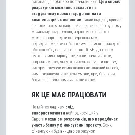
виконавців робіт або постачальників.
Цей спосіб
розрахунків можливо закласти і в
згадуваному проєкті щодо виплати
компенсацій як основний
. Такий підхід відкриває
широке поле можливостей завдяки більш гнучкому
механізму розрахунків, з допомогою якого
можна запровадити конкуренцію між
підрядниками, яких обиратимуть самі постраждалі
або їхні об’єднання на кшталт ОСББ. До того ж
змога самим вирішувати, як витрачати кошти,
надаватиме людям можливість залучати іпотеку,
використовуючи компенсацію як власний внесок,
чим покращувати житлові умови, придбаваючи
більше за розмірами якісніше житло.
ЯК ЦЕ МАЄ ПРАЦЮВАТИ
На мій погляд, нам
слід
використовувати
найпоширеніший у
Європі
механізм розрахунків, що передбачає
участь банку у фінансуванні проєкту
. Банк,
фінансуючи будівництво за рахунок