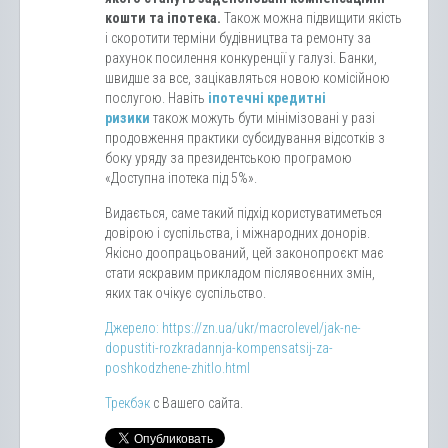
кошти та іпотека.
Також можна підвищити якість
і скоротити терміни будівництва та ремонту за
рахунок посилення конкуренції у галузі. Банки,
швидше за все, зацікавляться новою комісійною
послугою. Навіть
іпотечні кредитні
ризики
також можуть бути мінімізовані у разі
продовження практики субсидування відсотків з
боку уряду за президентською програмою
«Доступна іпотека під 5%».
Видається, саме такий підхід користуватиметься
довірою і суспільства, і міжнародних донорів.
Якісно доопрацьований, цей законопроєкт має
стати яскравим прикладом післявоєнних змін,
яких так очікує суспільство.
Джерело: https://zn.ua/ukr/macrolevel/jak-ne-
dopustiti-rozkradannja-kompensatsij-za-
poshkodzhene-zhitlo.html
Трекбэк
с Вашего сайта.