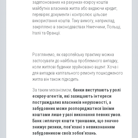
задепонованих на рахунках-ескроу коштів
майбутніх власників житла або видаючи кредит,
перевіряє документи і контролює цільове
використання коштів. Таку вимогу, наприклад,
закріплено в законодавствах Німеччини, Польщі,
Італії та Франції.
Розглянемо, як європейську практику можна
застосувати до найбільш проблемного випадку,
коли житлові будинки зруйновано вщент. Хоча і
для випадків капітального ремонту пошкодженого
житла він також підходить.
За таким механізмом,
банки виступають у ролі
ескроу-агентів, які захищають інтереси
постраждалих власників нерухомості, а
забудовник може розпоряджатися їхніми
коштами лише у разі виконання певних умов.
Банк
в
иплачує кошти траншами, що значно
знижує ризики, пов’язані з невиконанням
забудовником своїх зобов’язань.