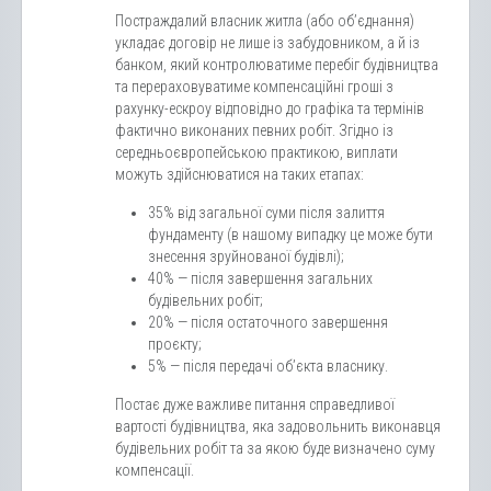
Постраждалий власник житла (або об’єднання)
укладає договір не лише із забудовником, а й із
банком, який контролюватиме перебіг будівництва
та перераховуватиме компенсаційні гроші з
рахунку-ескроу відповідно до графіка та термінів
фактично виконаних певних робіт. Згідно із
середньоєвропейською практикою, виплати
можуть здійснюватися на таких етапах:
35% від загальної суми після залиття
фундаменту (в нашому випадку це може бути
знесення зруйнованої будівлі);
40% — після завершення загальних
будівельних робіт;
20% — після остаточного завершення
проєкту;
5% — після передачі об’єкта власнику.
Постає дуже важливе питання справедливої
вартості будівництва, яка задовольнить виконавця
будівельних робіт та за якою буде визначено суму
компенсації.