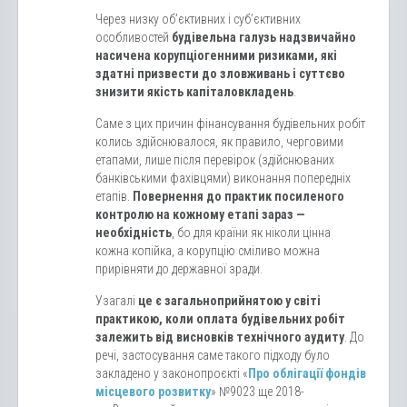
Через низку об’єктивних і суб’єктивних
особливостей
будівельна галузь надзвичайно
насичена корупціогенними ризиками, які
здатні призвести до зловживань і суттєво
знизити якість капіталовкладень
.
Саме з цих причин фінансування будівельних робіт
колись здійснювалося, як правило, черговими
етапами, лише після перевірок (здійснюваних
банківськими фахівцями) виконання попередніх
етапів.
Повернення до практик посиленого
контролю на кожному етапі зараз —
необхідність
, бо для країни як ніколи цінна
кожна копійка, а корупцію сміливо можна
прирівняти до державної зради.
Узагалі
це є загальноприйнятою у світі
практикою, коли оплата будівельних робіт
залежить від висновків технічного аудиту
. До
речі, застосування саме такого підходу було
закладено у законопроєкті «
Про облігації фондів
місцевого розвитку
» №9023 ще 2018-