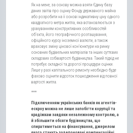
Як на мене, за основу можна взяти Єдину базу
даних звітів про оцінку Фонду державного майна
або розробити на її основі індикативну ціну одного
квадратного метра житла, яка встановлюється з
урахуванням конструктивних особливостей
об’єкта, його географічного розташування,
офіційного курсу іноземної валюти, а також
враховує зміну цінової кон’юнктури на ринку
основних будівельних матеріалів та інших суттєвих
складових собівартості будівництва. Такий підхід не
потребує складної та дорогої процедури оцінки.
Лише у разі капітального ремонту необхідно буде
фахово оцінити відсоток пошкодження від повної
вартості житла.
***
Підключенням українських банків як агентів-
ескроу можна не лише запобігти корупції та
крадіжкам завдяки незалежному контролю, а
й збільшити обсяги будівництва, що
спиратиметься на фінансування, джерелом
якого стануть задепоновані компенсаційні