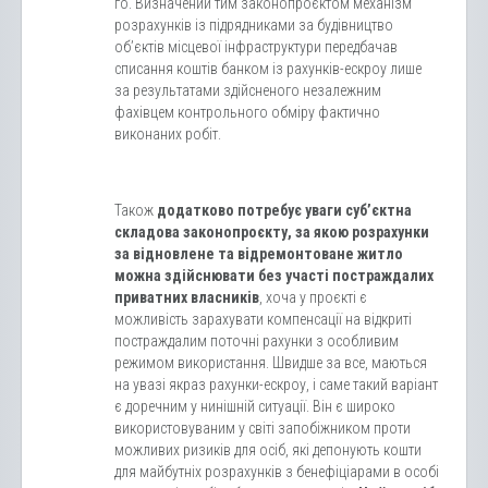
го. Визначений тим законопроєктом механізм
розрахунків із підрядниками за будівництво
об’єктів місцевої інфраструктури передбачав
списання коштів банком із рахунків-ескроу лише
за результатами здійсненого незалежним
фахівцем контрольного обміру фактично
виконаних робіт.
Також
додатково потребує уваги суб’єктна
складова законопроєкту, за якою розрахунки
за відновлене та відремонтоване житло
можна здійснювати без участі постраждалих
приватних власників
, хоча у проєкті є
можливість зарахувати компенсації на відкриті
постраждалим поточні рахунки з особливим
режимом використання. Швидше за все, маються
на увазі якраз рахунки-ескроу, і саме такий варіант
є доречним у нинішній ситуації. Він є широко
використовуваним у світі запобіжником проти
можливих ризиків для осіб, які депонують кошти
для майбутніх розрахунків з бенефіціарами в особі