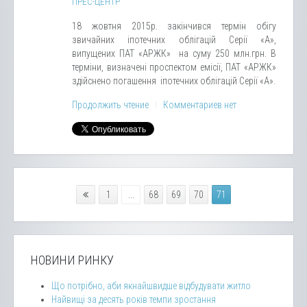
ПРЕС-ЦЕНТР
18 жовтня 2015р. закінчився термін обігу
звичайних іпотечних облігацій Серії «А»,
випущених ПАТ «АРЖК» на суму 250 млн.грн. В
терміни, визначені проспектом емісії, ПАТ «АРЖК»
здійснено погашення іпотечних облігацій Серії «А».
Продолжить чтение
Комментариев нет
1
...
68
69
70
71
НОВИНИ РИНКУ
Що потрібно, аби якнайшвидше відбудувати житло
Найвищі за десять років темпи зростання