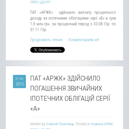
ПРЕС-ЦЕНТР
ПАТ «АРЖК» здійснило виплату процентного
доходу за іпотечними облігаціями серії «В» в сумі
1,9 млн.грн. за процентний період з 03.08.15р. по
01.11.15р.
Продолжить чтение
Комментариев нет
ПАТ «АРЖК» ЗДІЙСНИЛО
21 Окт
2015
ПОГАШЕННЯ ЗВИЧАЙНИХ
ІПОТЕЧНИХ ОБЛІГАЦІЙ СЕРІЇ
«А»
Written by
Олексій Пилипець
. Posted in
Новини АРЖК
,