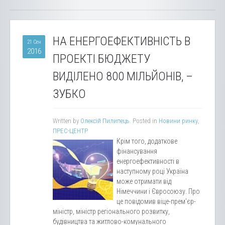
НА ЕНЕРГОЕФЕКТИВНІСТЬ В
21 Сен
2016
ПРОЕКТІ БЮДЖЕТУ
ВИДІЛЕНО 800 МІЛЬЙОНІВ, –
ЗУБКО
Written by
Олексій Пилипець
. Posted in
Новини ринку
,
ПРЕС-ЦЕНТР
Крім того, додаткове
фінансування
енергоефективності в
наступному році Україна
може отримати від
Німеччини і Євросоюзу. Про
це повідомив віце-прем’єр-
міністр, міністр регіонального розвитку,
будівництва та житлово-комунального