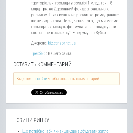
територіальні громади в розмірі 1 млрд. грн. і 8
млрд. грн. на Державний фонд регіонального
розвитку. Таких коштів на розвиток громад раніше
ще не виділялося. Це свідчення того, що ми маємо
громади, які можуть формувати і впроваджувати
свої стратегії розвитку”, – підсумував Зубко.
Джерело:
biz.censor.net.ua
Трекбэк
с Вашего сайта.
ОСТАВИТЬ КОММЕНТАРИЙ
Вы должны
войти
чтобы оставить комментарий.
НОВИНИ РИНКУ
Що потрібно, аби якнайшвидше відбудувати житло