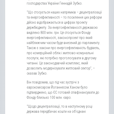
господарства України Геннадій Зубко.
“Що стосується наших напрямків – децентралізації
та енергоефективності – то посилення цих реформ
дійсно відображається в цифрах проекту
держбюджету. За енергоефективності державою
виділено 800 млн. грн. Це стосується Фонду
енергоефективності, законопроект про який
найближчим часом буде внесений до парламенту.
Також є закони про енергоефективність будівель,
про комерційний облік і житлово-комунальні
послуги, які потрібно проголосувати в другому
читанні. Це законодавчий комплекс, який
дозволить модернізувати житловий сектор”, –
сказав Зубко.
Він повідомив, що під час зустрічі з
єврокомісаром Йоганнесом Ханом було
підтверджено, що ЄС готовий співфінансувати до
Фонду близько 100 млн. євро.
“Щодо децентралізації, то в наступному році
держава передбачає кошти на об’єднані